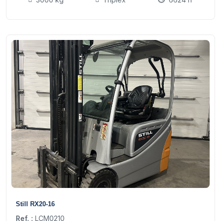
13
Still RX20-16
Ref. :
LCM0210