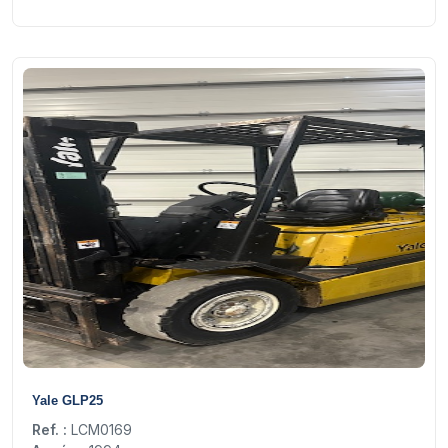
15
Yale GLP25
Ref. :
LCM0169