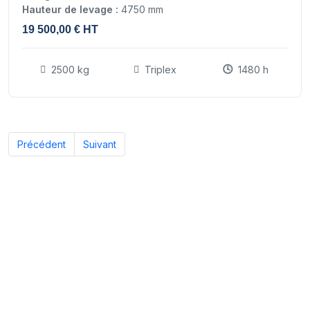
Hauteur de levage :
4750 mm
19 500,00 € HT
2500 kg
Triplex
1480 h
Précédent
Suivant
Nos experts sont à votre écoute
pour vous guider vers le chariot élévateur adapté à vos
besoins, afin que vous preniez votre décision en toute
sérénité.