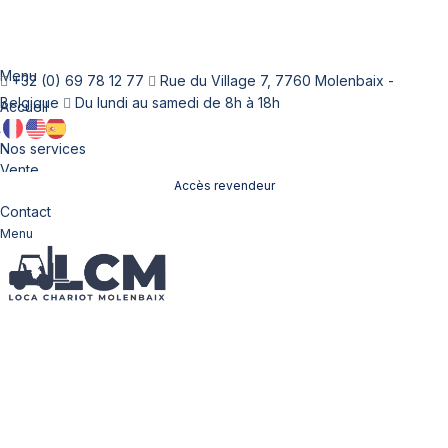
Menu
+32 (0) 69 78 12 77
Rue du Village 7, 7760 Molenbaix -
Belgique
Du lundi au samedi de 8h à 18h
Accueil
À propos
Nos services
Vente
Accès revendeur
Location
Contact
Menu
Nos chariots élévateurs
à vendre