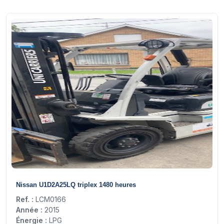
24
Nissan U1D2A25LQ triplex 1480 heures
Ref. :
LCM0166
Année :
2015
Énergie :
LPG