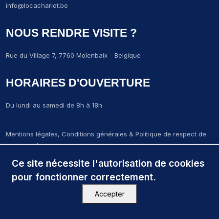
info@locachariot.be
NOUS RENDRE VISITE ?
Rue du Village 7, 7760 Molenbaix - Belgique
HORAIRES D'OUVERTURE
Du lundi au samedi de 8h à 18h
Mentions légales, Conditions générales & Politique de respect de
la vie privée
LCM-Locachariot-molenbaix © 2024. Tous droits réservés.
Ce site nécessite l'autorisation de cookies
Création par
Wapix
pour fonctionner correctement.
Accepter
Close menu