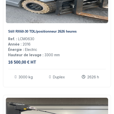
14
Still RX60-30 TDL/positionneur 2626 heures
Ref. :
LCM0630
Année :
2016
Énergie :
Electric
Hauteur de levage :
3300 mm
16 500,00 € HT
3000 kg
Duplex
2626 h