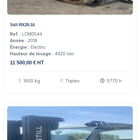
14
Still RX20-16
Ref. :
LCM0544
Année :
2018
Énergie :
Electric
Hauteur de levage :
4920 mm
11 500,00 € HT
1600 kg
Triplex
5770 h