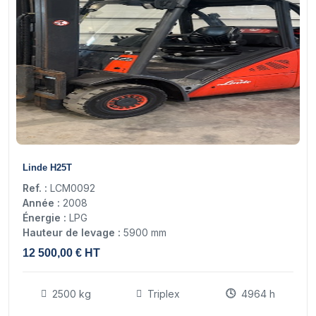
17
Linde H25T
Ref. :
LCM0092
Année :
2008
Énergie :
LPG
Hauteur de levage :
5900 mm
12 500,00 € HT
2500 kg
Triplex
4964 h