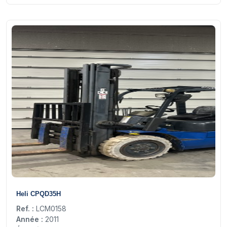
13
Heli CPQD35H
Ref. :
LCM0158
Année :
2011