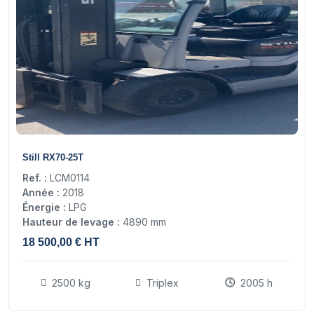
23
Still RX70-25T
Ref. :
LCM0114
Année :
2018
Énergie :
LPG
Hauteur de levage :
4890 mm
18 500,00 € HT
2500 kg
Triplex
2005 h