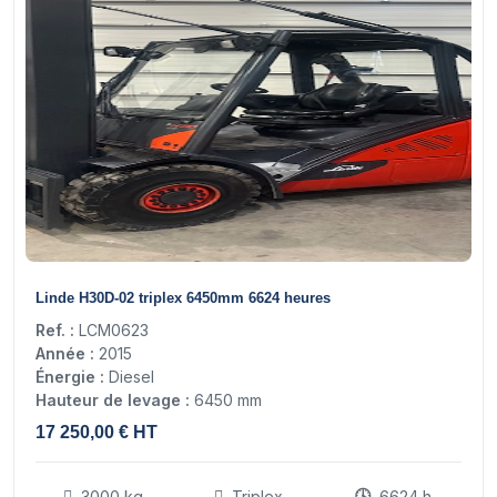
18
Linde H30D-02 triplex 6450mm 6624 heures
Ref. :
LCM0623
Année :
2015
Énergie :
Diesel
Hauteur de levage :
6450 mm
17 250,00 € HT
3000 kg
Triplex
6624 h