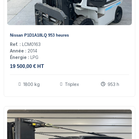
16
Nissan P1D1A18LQ 953 heures
Ref. :
LCM0163
Année :
2014
Énergie :
LPG
19 500,00 € HT
1800 kg
Triplex
953 h