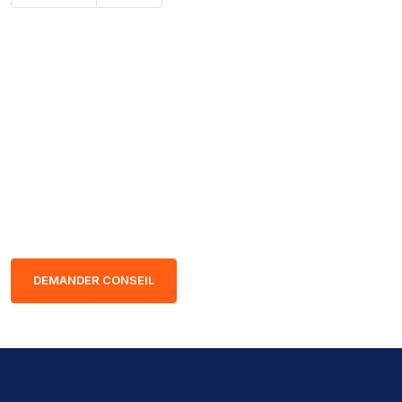
Nos experts sont à votre écoute
pour vous guider vers le chariot élévateur adapté à vos
besoins, afin que vous preniez votre décision en toute
sérénité.
DEMANDER CONSEIL