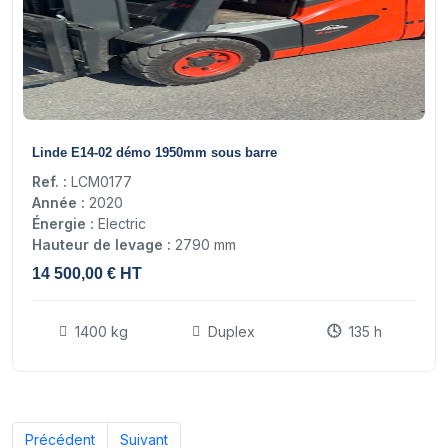
17
Linde E14-02 démo 1950mm sous barre
Ref. :
LCM0177
Année :
2020
Énergie :
Electric
Hauteur de levage :
2790 mm
14 500,00 € HT
1400 kg
Duplex
135 h
Précédent
Suivant