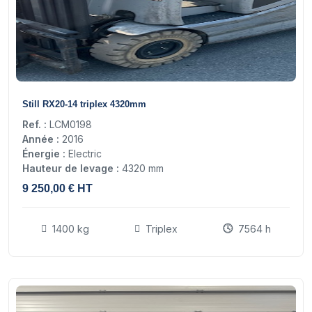
22
Still RX20-14 triplex 4320mm
Ref. :
LCM0198
Année :
2016
Énergie :
Electric
Hauteur de levage :
4320 mm
9 250,00 € HT
1400 kg
Triplex
7564 h