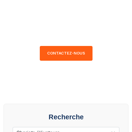
données transparentes et
certifiées, vous faites un choix
en toute confiance. Parcourez
nos modèles disponibles.
CONTACTEZ-NOUS
Recherche