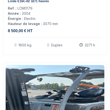
Linde E16C-02 3271 heures
Ref. :
LCM0179
Année :
2004
Énergie :
Electric
Hauteur de levage :
3070 mm
8 500,00 € HT
1600 kg
Duplex
3271 h