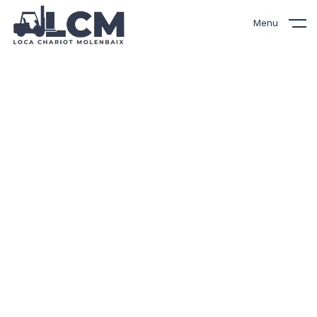
Menu
Nos chariots élévateurs
à vendre
Découvrez notre sélection de
chariots élévateurs
reconditionnés à vendre,
soigneusement inspectés et
remis à neuf. Chaque machine
est rigoureusement contrôlée
pour garantir fiabilité et
performance. Avec des