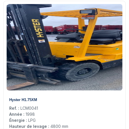
21
Hyster H1.75XM
Ref. :
LCM0041
Année :
1998
Énergie :
LPG
Hauteur de levage :
4800 mm