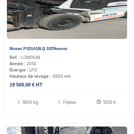
16
Nissan P1D1A18LQ 1025heures
Ref. :
LCM0548
Année :
2014
Énergie :
LPG
Hauteur de levage :
4900 mm
19 500,00 € HT
1800 kg
Triplex
1025 h