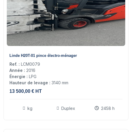
20
Linde H20T-01 pince électro-ménager
Ref. :
LCM0079
Année :
2016
Énergie :
LPG
Hauteur de levage :
3140 mm
13 500,00 € HT
kg
Duplex
2458 h