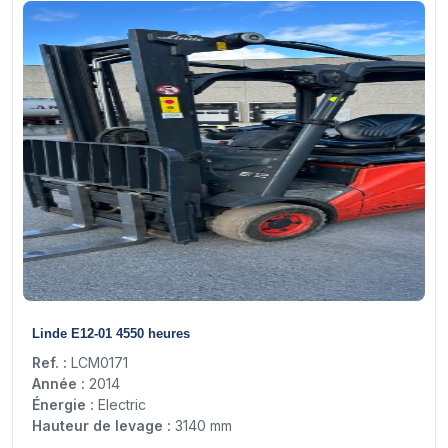
12
Linde E12-01 4550 heures
Ref. :
LCM0171
Année :
2014
Énergie :
Electric
Hauteur de levage :
3140 mm