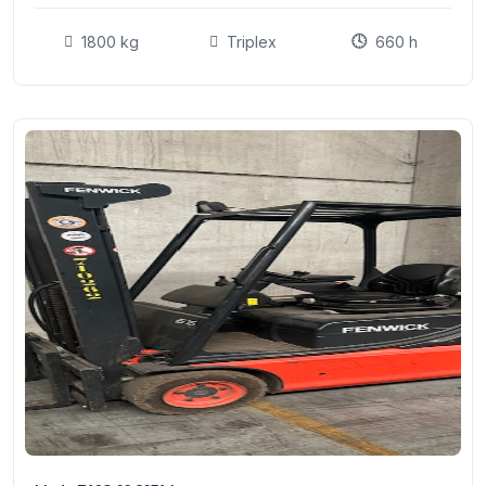
1800 kg
Triplex
660 h
14