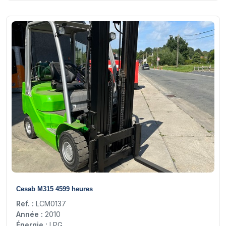
14
Cesab M315 4599 heures
Ref. :
LCM0137
Année :
2010
Énergie :
LPG