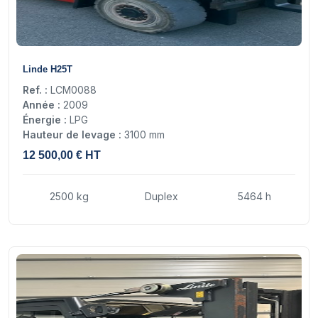
16
Linde H25T
Ref. :
LCM0088
Année :
2009
Énergie :
LPG
Hauteur de levage :
3100 mm
12 500,00 € HT
2500 kg
Duplex
5464 h