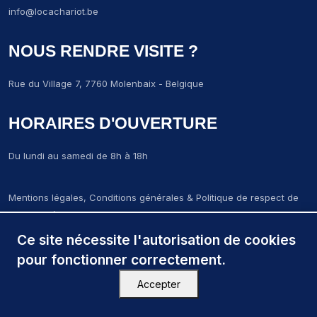
info@locachariot.be
NOUS RENDRE VISITE ?
Rue du Village 7, 7760 Molenbaix - Belgique
HORAIRES D'OUVERTURE
Du lundi au samedi de 8h à 18h
Mentions légales, Conditions générales & Politique de respect de
la vie privée
LCM-Locachariot-molenbaix © 2024. Tous droits réservés.
Ce site nécessite l'autorisation de cookies
Création par
Wapix
pour fonctionner correctement.
Accepter
Close menu