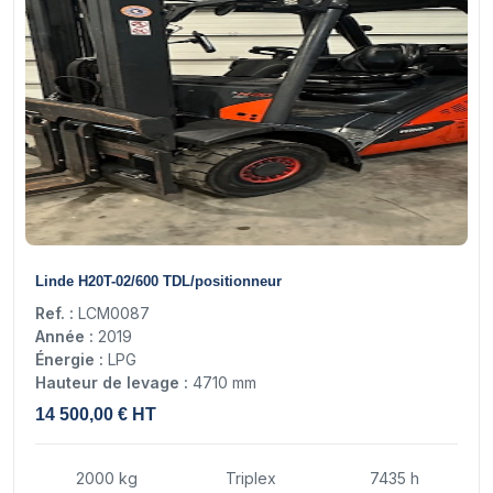
18
Linde H20T-02/600 TDL/positionneur
Ref. :
LCM0087
Année :
2019
Énergie :
LPG
Hauteur de levage :
4710 mm
14 500,00 € HT
2000 kg
Triplex
7435 h