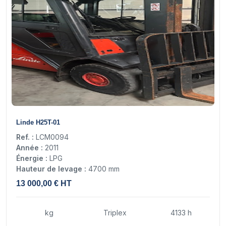
17
Linde H25T-01
Ref. :
LCM0094
Année :
2011
Énergie :
LPG
Hauteur de levage :
4700 mm
13 000,00 € HT
kg
Triplex
4133 h