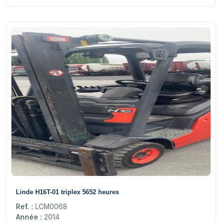
26
Linde H16T-01 triplex 5652 heures
Ref. :
LCM0068
Année :
2014