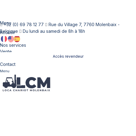
Menu
+32 (0) 69 78 12 77
Rue du Village 7, 7760 Molenbaix -
Belgique
Du lundi au samedi de 8h à 18h
Accueil
À propos
Nos services
Vente
Accès revendeur
Location
Contact
Menu
Nos chariots élévateurs
à vendre