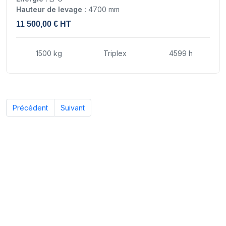
Hauteur de levage :
4700 mm
11 500,00 € HT
1500 kg
Triplex
4599 h
Précédent
Suivant
Nos experts sont à votre écoute
pour vous guider vers le chariot élévateur adapté à vos
besoins, afin que vous preniez votre décision en toute