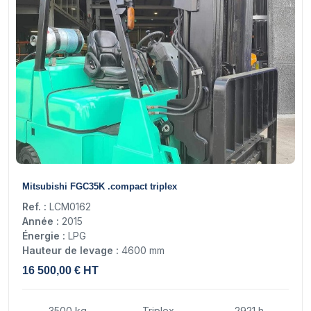
16
Mitsubishi FGC35K .compact triplex
Ref. :
LCM0162
Année :
2015
Énergie :
LPG
Hauteur de levage :
4600 mm
16 500,00 € HT
3500 kg
Triplex
2921 h