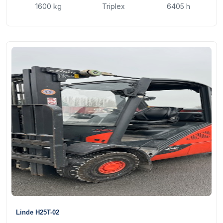
1600 kg
Triplex
6405 h
18
Linde H25T-02