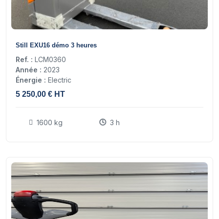
11
Still EXU16 démo 3 heures
Ref. :
LCM0360
Année :
2023
Énergie :
Electric
5 250,00 € HT
1600 kg
3 h