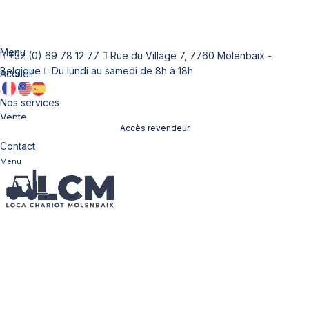
Menu
+32 (0) 69 78 12 77
Rue du Village 7, 7760 Molenbaix -
Belgique
Du lundi au samedi de 8h à 18h
Accueil
À propos
Nos services
Vente
Accès revendeur
Location
Contact
Menu
Nos chariots élévateurs
à vendre