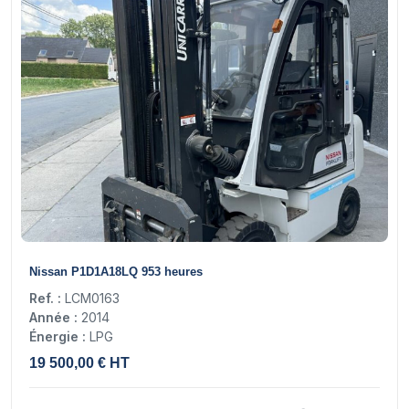
16
Nissan P1D1A18LQ 953 heures
Ref. :
LCM0163
Année :
2014
Énergie :
LPG
19 500,00 € HT