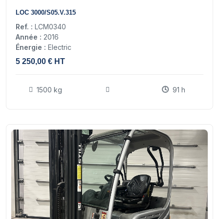
12
LOC 3000/S05.V.315
Ref. :
LCM0340
Année :
2016
Énergie :
Electric
5 250,00 € HT
1500 kg
91 h