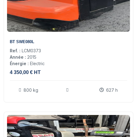
9
BT SWE080L
Ref. :
LCM0373
Année :
2015
Énergie :
Electric
4 350,00 € HT
800 kg
627 h