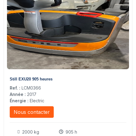
7
Still EXU20 905 heures
Ref. :
LCM0366
Année :
2017
Énergie :
Electric
Nous contacter
2000 kg
905 h