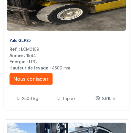
15
Yale GLP25
Ref. :
LCM0169
Année :
1994
Énergie :
LPG
Hauteur de levage :
4500 mm
Nous contacter
2500 kg
Triplex
8610 h