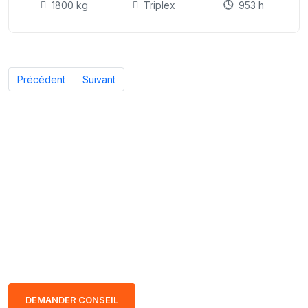
1800 kg
Triplex
953 h
Précédent
Suivant
Nos experts sont à votre écoute
pour vous guider vers le chariot élévateur adapté à vos
besoins, afin que vous preniez votre décision en toute
sérénité.
DEMANDER CONSEIL