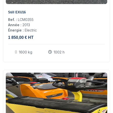
8
Still EXU16
Ref. :
LCM0355
Année :
2013
Énergie :
Electric
1 850,00 € HT
1600 kg
1002 h