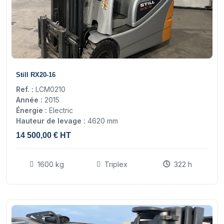
13
Still RX20-16
Ref. :
LCM0210
Année :
2015
Énergie :
Electric
Hauteur de levage :
4620 mm
14 500,00 € HT
1600 kg
Triplex
322 h