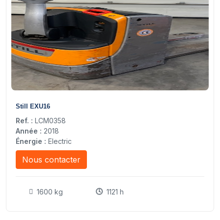
7
Still EXU16
Ref. :
LCM0358
Année :
2018
Énergie :
Electric
Nous contacter
1600 kg
1121 h