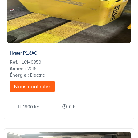
5
Hyster P1.8AC
Ref. :
LCM0350
Année :
2015
Énergie :
Electric
Nous contacter
1800 kg
0 h