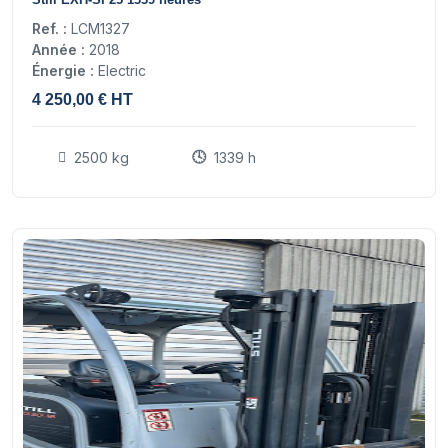
Ref. :
LCM1327
Année :
2018
Énergie :
Electric
4 250,00 € HT
2500 kg
1339 h