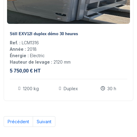
11
Still EXV12I duplex démo 30 heures
Ref. :
LCM1316
Année :
2018
Énergie :
Electric
Hauteur de levage :
2120 mm
5 750,00 € HT
1200 kg
Duplex
30 h
Précédent
Suivant