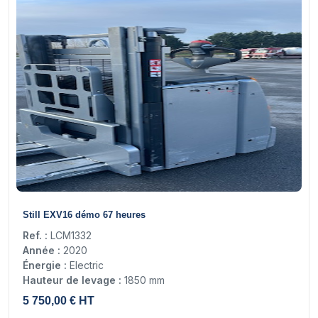
10
Still EXV16 démo 67 heures
Ref. :
LCM1332
Année :
2020
Énergie :
Electric
Hauteur de levage :
1850 mm
5 750,00 € HT