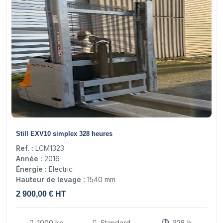
9
Still EXV10 simplex 328 heures
Ref. :
LCM1323
Année :
2016
Énergie :
Electric
Hauteur de levage :
1540 mm
2 900,00 € HT
1000 kg
Standard
328 h