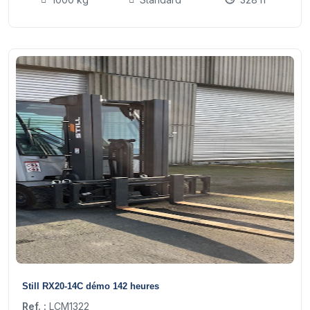
15
Still RX20-14C démo 142 heures
Ref. :
LCM1322