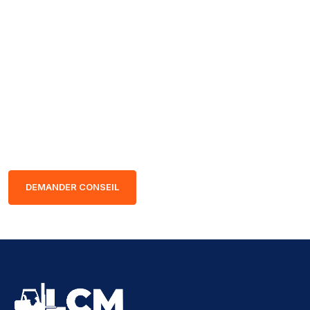
Nos experts sont à votre écoute
pour vous guider vers le chariot élévateur adapté à vos
besoins, afin que vous preniez votre décision en toute
sérénité.
DEMANDER CONSEIL