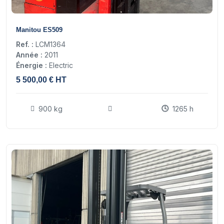
6
Manitou ES509
Ref. :
LCM1364
Année :
2011
Énergie :
Electric
5 500,00 € HT
900 kg
1265 h