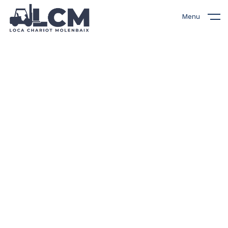
Menu
Nos chariots élévateurs
à vendre
Découvrez notre sélection de
chariots élévateurs
reconditionnés à vendre,
soigneusement inspectés et
remis à neuf. Chaque machine
est rigoureusement contrôlée
pour garantir fiabilité et
performance. Avec des