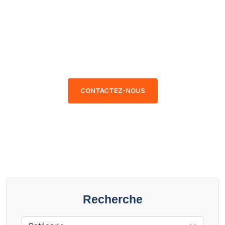
données transparentes et
certifiées, vous faites un choix
en toute confiance. Parcourez
nos modèles disponibles.
CONTACTEZ-NOUS
Recherche