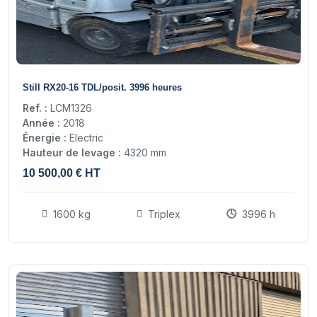
16
Still RX20-16 TDL/posit. 3996 heures
Ref. :
LCM1326
Année :
2018
Énergie :
Electric
Hauteur de levage :
4320 mm
10 500,00 € HT
1600 kg
Triplex
3996 h