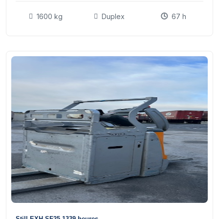
1600 kg
Duplex
67 h
9
Still EXH-SF25 1339 heures