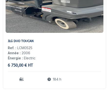
10
JLG DUO TOUCAN
Ref. :
LCM0525
Année :
2006
Énergie :
Electric
6 750,00 € HT
184 h