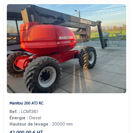
11
Manitou 200 ATJ RC
Ref. :
LCM1381
Énergie :
Diesel
Hauteur de levage :
20000 mm
42 000,00 € HT