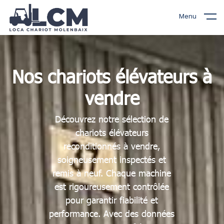
Menu
Nos chariots élévateurs à
vendre
Découvrez notre sélection de
chariots élévateurs
reconditionnés à vendre,
soigneusement inspectés et
remis à neuf. Chaque machine
est rigoureusement contrôlée
pour garantir fiabilité et
performance. Avec des données