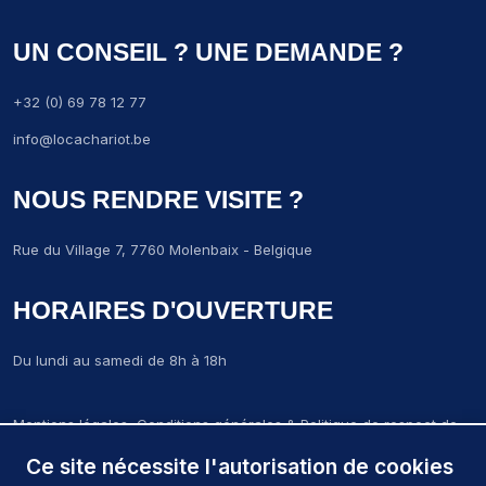
UN CONSEIL ? UNE DEMANDE ?
+32 (0) 69 78 12 77
info@locachariot.be
NOUS RENDRE VISITE ?
Rue du Village 7, 7760 Molenbaix - Belgique
HORAIRES D'OUVERTURE
Du lundi au samedi de 8h à 18h
Mentions légales, Conditions générales & Politique de respect de
la vie privée
Ce site nécessite l'autorisation de cookies
LCM-Locachariot-molenbaix © 2024. Tous droits réservés.