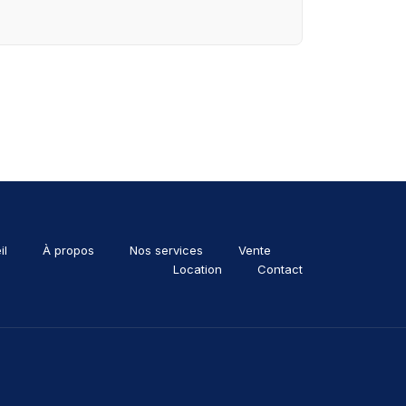
il
À propos
Nos services
Vente
Location
Contact