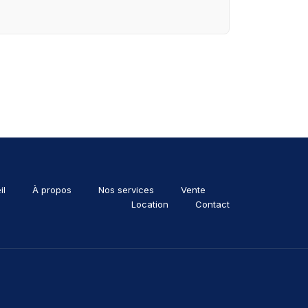
il
À propos
Nos services
Vente
Location
Contact